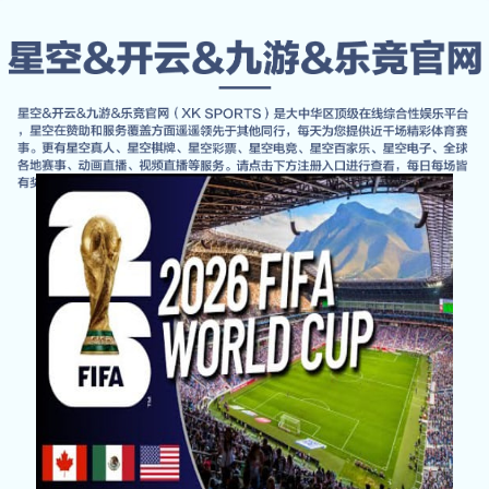
全球赛事一键触
达！⚽
quan-qiu-sai-shi-yi-jian-chu-da
获取报价
服务支持