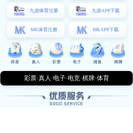
30
Years Of
Experience
About Us